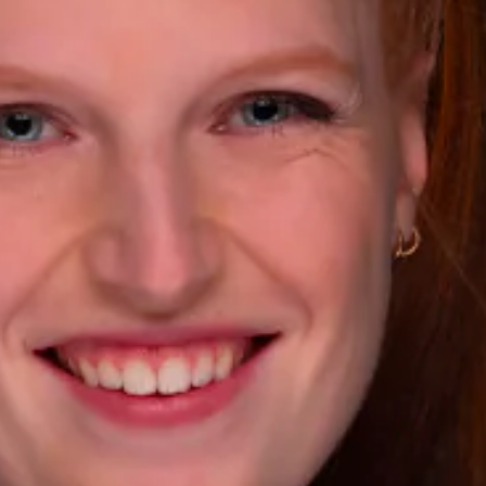
Socalec
Sotécnica
SparkEx® Funkenlöschanlagen
STE Armor
Strasser
Stroomverdeler
Sylvestre Energies
TelComTec
Telematic Solutions
TG Concept
Thermo Réfrigération
Tiab
Top Thermique
TranzCom