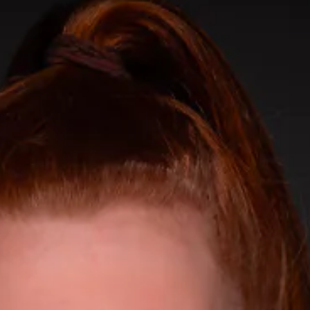
SCIE Puy de Dome
SDEL Atlantis
SDEL Grand Ouest
SDEL Navis
SDEL Rouergue
SDEL Savoie Léman
SDEL Tertiaire
SDEL Transport
SDEL Transport Services
Sedam
SEDD
Service One Alliance
Seves
SKE-International
Smart Building Energies