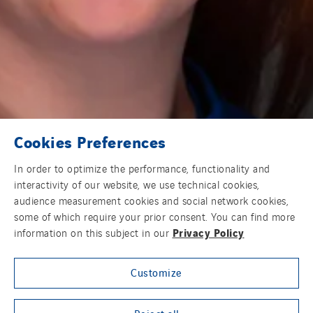
Travesset Beziers
Tunzini Antilles
Tunzini Grand Ouest
Tunzini Maintenance Nucléaire
TUNZINI Nucléaire
Tunzini Paris
Tunzini Toulouse
Cookies Preferences
Tunzini Troyes
In order to optimize the performance, functionality and
Twyver
interactivity of our website, we use technical cookies,
Uxello
audience measurement cookies and social network cookies,
some of which require your prior consent. You can find more
Valentin
Privacy Policy
information on this subject in our
Valette
VINCI Stiftung
Customize