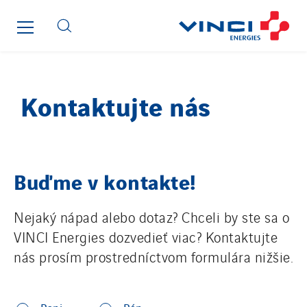
GTIE Armorique
GTIE Rennes
GTIE Tertiaire
Guy Chatel
Hooyberghs
Kontaktujte nás
I.C.Entreprises
I.F.A.T
I2R
IDF Thermic
Buďme v kontakte!
IFAT
Imhoff
Nejaký nápad alebo dotaz? Chceli by ste sa o
Initiative Commune Connectée
VINCI Energies dozvedieť viac? Kontaktujte
Innovative City Pack
nás prosím prostredníctvom formulára nižšie.
By clicking this button, the contact form will be displayed.
Inspa-Pumpenservice
*
CIVILITY
ITB